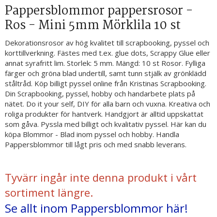
Pappersblommor pappersrosor -
Ros - Mini 5mm Mörklila 10 st
Dekorationsrosor av hög kvalitet till scrapbooking, pyssel och
korttillverkning. Fästes med t.ex. glue dots, Scrappy Glue eller
annat syrafritt lim. Storlek: 5 mm. Mängd: 10 st Rosor. Fylliga
färger och gröna blad undertill, samt tunn stjälk av grönklädd
ståltråd. Köp billigt pyssel online från Kristinas Scrapbooking.
Din Scrapbooking, pyssel, hobby och handarbete plats på
nätet. Do it your self, DIY för alla barn och vuxna. Kreativa och
roliga produkter för hantverk. Handgjort är alltid uppskattat
som gåva. Pyssla med billigt och kvalitativ pyssel. Här kan du
köpa Blommor - Blad inom pyssel och hobby. Handla
Pappersblommor till lågt pris och med snabb leverans.
Tyvärr ingår inte denna produkt i vårt
sortiment längre.
Se allt inom Pappersblommor här!