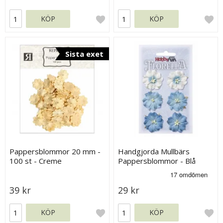
KÖP
KÖP
Sista exet
Pappersblommor 20 mm -
Handgjorda Mullbärs
100 st - Creme
Pappersblommor - Blå
Nyanser - 35 mm
39 kr
29 kr
KÖP
KÖP