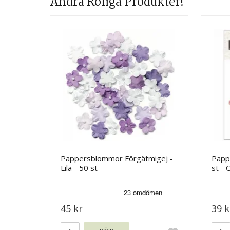
Andra Roliga Produkter!
Pappersblommor Förgätmigej -
Papp
Lila - 50 st
st - 
45 kr
39 k