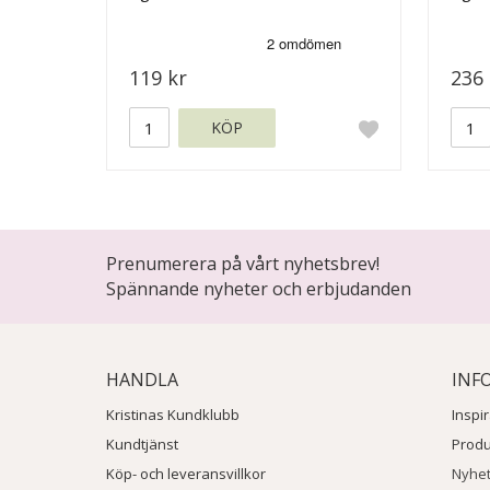
119 kr
236 
KÖP
Prenumerera på vårt nyhetsbrev!
Spännande nyheter och erbjudanden
HANDLA
INF
Kristinas Kundklubb
Inspi
Kundtjänst
Prod
Köp- och leveransvillkor
Nyhe