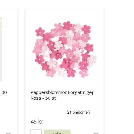
100
Pappersblommor Förgätmigej -
Rosa - 50 st
45 kr