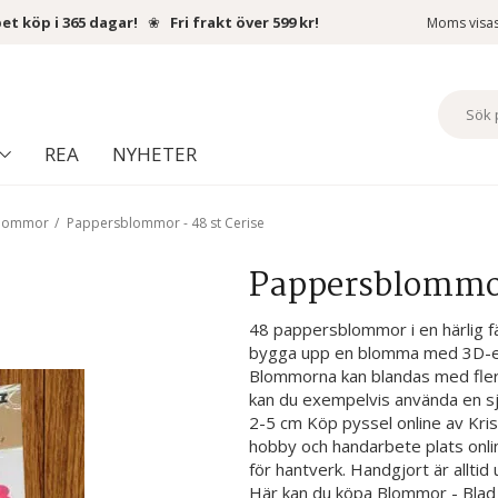
et köp i 365 dagar!
❀
Fri frakt över 599 kr!
Moms visa
REA
NYHETER
blommor
/
Pappersblommor - 48 st Cerise
Pappersblommor 
48 pappersblommor i en härlig fä
bygga upp en blomma med 3D-eff
Blommorna kan blandas med fler
kan du exempelvis använda en själ
2-5 cm Köp pyssel online av Kris
hobby och handarbete plats online
för hantverk. Handgjort är alltid 
Här kan du köpa Blommor - Bla