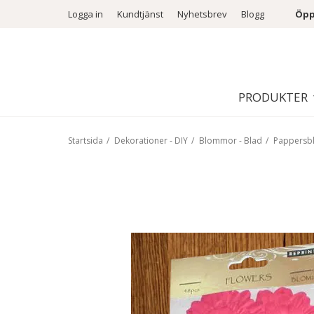
Logga in
Kundtjänst
Nyhetsbrev
Blogg
Öpp
PRODUKTER
Startsida
/
Dekorationer - DIY
/
Blommor - Blad
/
Pappers