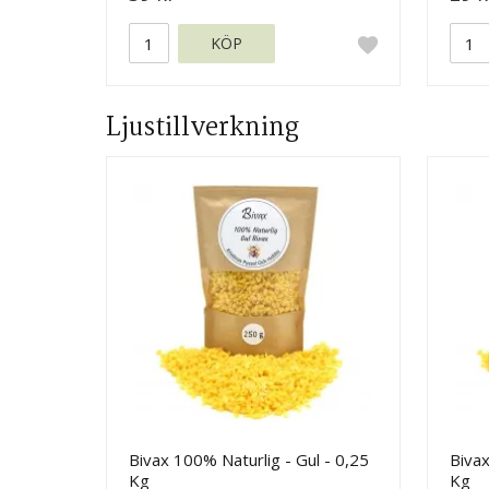
KÖP
Ljustillverkning
Bivax 100% Naturlig - Gul - 0,25
Bivax
Kg
Kg