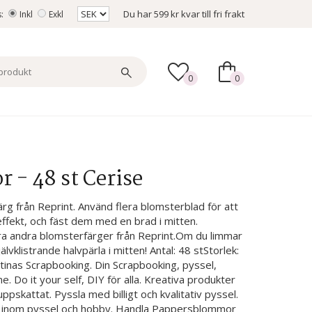
Du har
599 kr
kvar till fri frakt
s:
Inkl
Exkl
0
0
- 48 st Cerise
rg från Reprint. Använd flera blomsterblad för att
ekt, och fäst dem med en brad i mitten.
a andra blomsterfärger från Reprint.Om du limmar
vklistrande halvpärla i mitten! Antal: 48 stStorlek:
tinas Scrapbooking. Din Scrapbooking, pyssel,
. Do it your self, DIY för alla. Kreativa produkter
uppskattat. Pyssla med billigt och kvalitativ pyssel.
d inom pyssel och hobby. Handla Pappersblommor