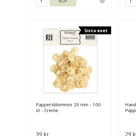
KÖP
Sista exet
Pappersblommor 20 mm - 100
Hand
st - Creme
Papp
- 35
39 kr
29 k