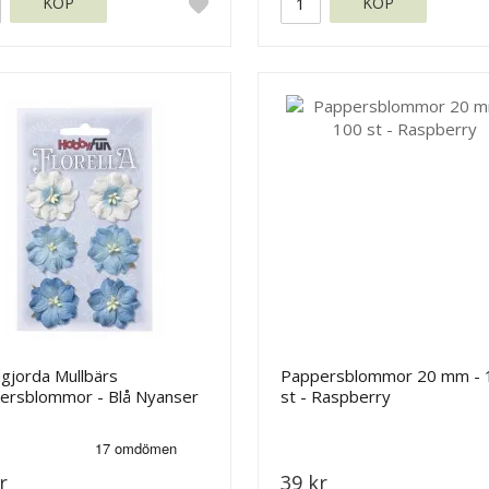
KÖP
KÖP
gjorda Mullbärs
Pappersblommor 20 mm - 
ersblommor - Blå Nyanser
st - Raspberry
 mm
r
39 kr