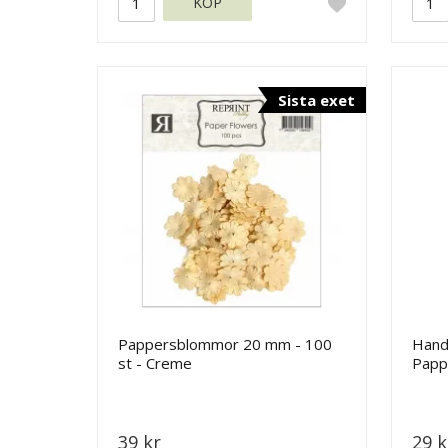
KÖP
Sista exet
Pappersblommor 20 mm - 100
Hand
st - Creme
Papp
- 35
39 kr
29 k