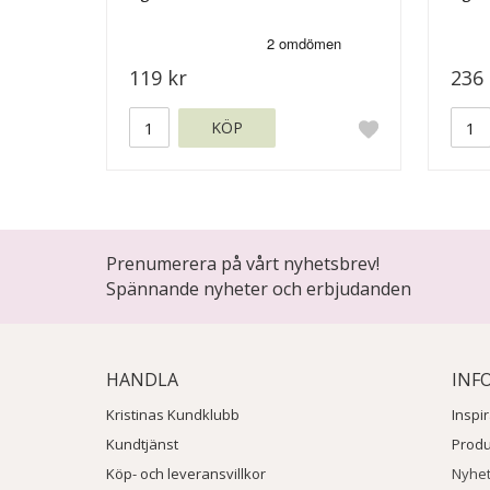
119 kr
236 
KÖP
Prenumerera på vårt nyhetsbrev!
Spännande nyheter och erbjudanden
HANDLA
INF
Kristinas Kundklubb
Inspi
Kundtjänst
Prod
Köp- och leveransvillkor
Nyhe