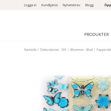
Logga in
Kundtjänst
Nyhetsbrev
Blogg
Öpp
PRODUKTER
Startsida
/
Dekorationer - DIY
/
Blommor - Blad
/
Pappers