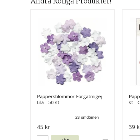
Andra Roliga Produkter!
Pappersblommor Förgätmigej -
Papp
Lila - 50 st
st - 
45 kr
39 k