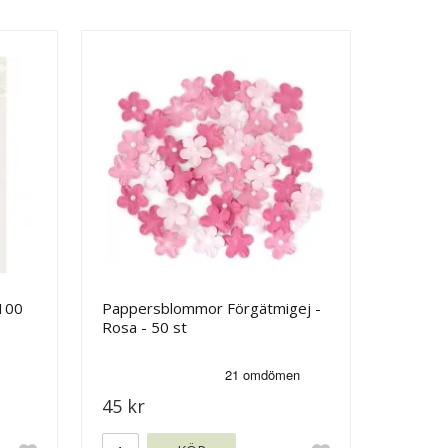
100
Pappersblommor Förgätmigej -
Rosa - 50 st
45 kr