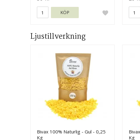
KÖP
Ljustillverkning
Bivax 100% Naturlig - Gul - 0,25
Bivax
Kg
Kg