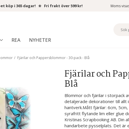
et köp i 365 dagar!
❀
Fri frakt över 599 kr!
Moms visa
REA
NYHETER
blommor
/
Fjärilar och Pappersblommor - 30-pack - Blå
Fjärilar och Pa
Blå
Blommor och fjärilar i storpack a
detaljerade dekorationer till al
hantverk.Mått fjärilar: 6cm, 5
syrafritt flytande lim eller glue d
Kristinas Scrapbooking AB. Din a
handarbete pysselplats. Det är e