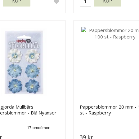
KÖP
KÖP
gjorda Mullbärs
Pappersblommor 20 mm - 
ersblommor - Blå Nyanser
st - Raspberry
 mm
r
39 kr