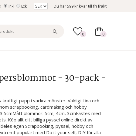
Du har
599 kr
kvar till fri frakt
s:
Inkl
Exkl
0
0
ppersblommor - 30-pack -
v kraftigt papp i vackra mönster. Väldigt fina och
lt inom scrapbooking, cardmaking och hobby
cm, 3.5cmMått blommor: 5cm, 4cm, 3cmFästes med
ots. Köp allt ditt billiga pyssel online direkt av
lldeles egen Scrapbooking, pyssel, hobby och
xtremt populärt med Do it your self, DIY för alla