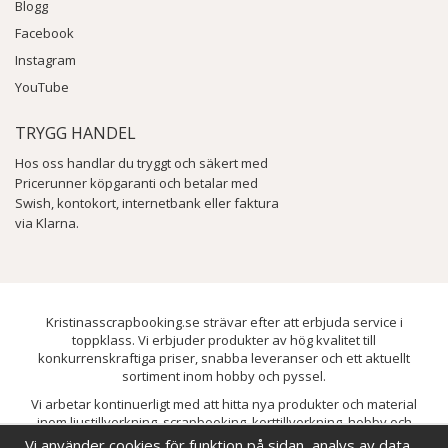
Blogg
Facebook
Instagram
YouTube
TRYGG HANDEL
Hos oss handlar du tryggt och säkert med
Pricerunner köpgaranti och betalar med
Swish, kontokort, internetbank eller faktura
via Klarna.
Kristinasscrapbooking.se strävar efter att erbjuda service i
toppklass. Vi erbjuder produkter av hög kvalitet till
konkurrenskraftiga priser, snabba leveranser och ett aktuellt
sortiment inom hobby och pyssel.
Vi arbetar kontinuerligt med att hitta nya produkter och material
inom ljustillverkning, scrapbooking, korttillverkning, hobby och
pyssel. Målet är att bredda sortimentet och löpande förbättra och
Vi använder cookies för funktion på sidan, analys av data