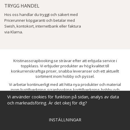
TRYGG HANDEL
Hos oss handlar du tryggt och säkert med
Pricerunner köpgaranti och betalar med
Swish, kontokort, internetbank eller faktura
via Klarna.
Kristinasscrapbooking.se strävar efter att erbjuda service i
toppklass. Vi erbjuder produkter av hög kvalitet till
konkurrenskraftiga priser, snabba leveranser och ett aktuellt
sortiment inom hobby och pyssel.
Vi arbetar kontinuerligt med att hitta nya produkter och material
inom ljustillverkning, scrapbooking, korttillverkning, hobby och
pyssel. Målet är att bredda sortimentet och löpande förbättra och
Vi använder cookies för funktion på sidan, analys av data
utveckla vårt utbud, så att du alltid kan hitta det du behöver hos oss.
och marknadsföring. Är det okej för dig?
INSTÄLLNINGAR