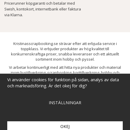
Pricerunner köpgaranti och betalar med
Swish, kontokort, internetbank eller faktura
via Klarna.
Kristinasscrapbooking.se strävar efter att erbjuda service i
toppklass. Vi erbjuder produkter av hög kvalitet till
konkurrenskraftiga priser, snabba leveranser och ett aktuellt
sortiment inom hobby och pyssel.
Vi arbetar kontinuerligt med att hitta nya produkter och material
inom ljustillverkning, scrapbooking, korttillverkning, hobby och
pyssel. Målet är att bredda sortimentet och löpande förbättra och
Vi använder cookies för funktion på sidan, analys av data
utveckla vårt utbud, så att du alltid kan hitta det du behöver hos oss.
och marknadsföring. Är det okej för dig?
INSTÄLLNINGAR
OKEJ