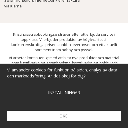
Swish, kontokort, internetbank eller faktura
via Klarna.
Kristinasscrapbooking.se strävar efter att erbjuda service i
toppklass. Vi erbjuder produkter av hög kvalitet till
konkurrenskraftiga priser, snabba leveranser och ett aktuellt
sortiment inom hobby och pyssel.
Vi arbetar kontinuerligt med att hitta nya produkter och material
inom ljustillverkning, scrapbooking, korttillverkning, hobby och
pyssel. Målet är att bredda sortimentet och löpande förbättra och
Vi använder cookies för funktion på sidan, analys av data
utveckla vårt utbud, så att du alltid kan hitta det du behöver hos oss.
och marknadsföring. Är det okej för dig?
INSTÄLLNINGAR
OKEJ