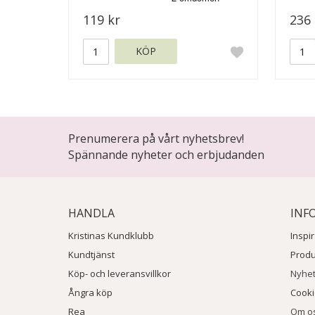
119 kr
236 
KÖP
Prenumerera på vårt nyhetsbrev!
Spännande nyheter och erbjudanden
HANDLA
INF
Kristinas Kundklubb
Inspi
Kundtjänst
Prod
Köp- och leveransvillkor
Nyhe
Ångra köp
Cook
Rea
Om o