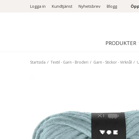
Logga in
Kundtjänst
Nyhetsbrev
Blogg
Öpp
PRODUKTER
Startsida
/
Textil - Garn - Broderi
/
Garn - Stickor - Virknål
/
U