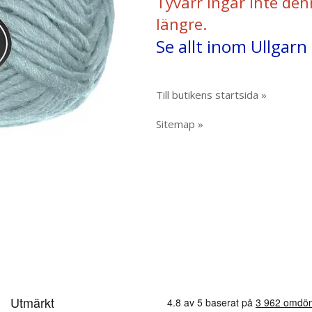
Tyvärr ingår inte den
längre.
Se allt inom Ullgarn
Till butikens startsida »
Sitemap »