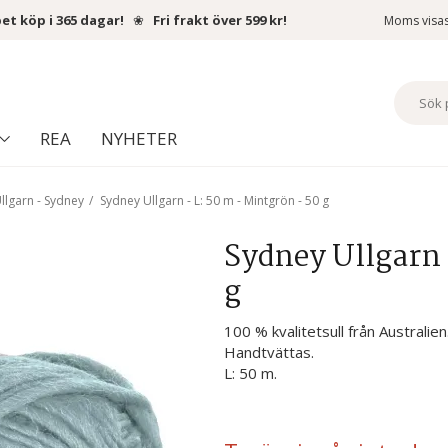
et köp i 365 dagar!
❀
Fri frakt över 599 kr!
Moms visa
REA
NYHETER
llgarn - Sydney
/
Sydney Ullgarn - L: 50 m - Mintgrön - 50 g
Sydney Ullgarn 
g
100 % kvalitetsull från Australie
Handtvättas.
L: 50 m.