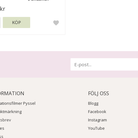
kr
KÖP
ORMATION
FÖLJ OSS
rationsfilmer Pyssel
Blogg
uktmärkning
Facebook
tsbrev
Instagram
ies
YouTube
ss