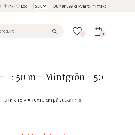
Du har
599 kr
kvar till fri frakt
s:
Inkl
Exkl
0
0
- L: 50 m - Mintgrön - 50
n. 10 m x 15 v = 10x10 cm på sticka nr. 8.