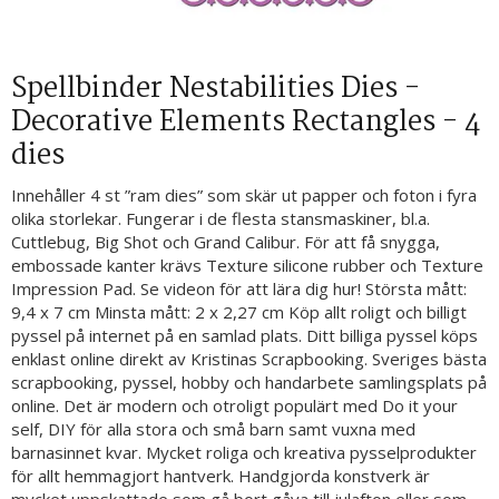
Spellbinder Nestabilities Dies -
Decorative Elements Rectangles - 4
dies
Innehåller 4 st ”ram dies” som skär ut papper och foton i fyra
olika storlekar. Fungerar i de flesta stansmaskiner, bl.a.
Cuttlebug, Big Shot och Grand Calibur. För att få snygga,
embossade kanter krävs Texture silicone rubber och Texture
Impression Pad. Se videon för att lära dig hur! Största mått:
9,4 x 7 cm Minsta mått: 2 x 2,27 cm Köp allt roligt och billigt
pyssel på internet på en samlad plats. Ditt billiga pyssel köps
enklast online direkt av Kristinas Scrapbooking. Sveriges bästa
scrapbooking, pyssel, hobby och handarbete samlingsplats på
online. Det är modern och otroligt populärt med Do it your
self, DIY för alla stora och små barn samt vuxna med
barnasinnet kvar. Mycket roliga och kreativa pysselprodukter
för allt hemmagjort hantverk. Handgjorda konstverk är