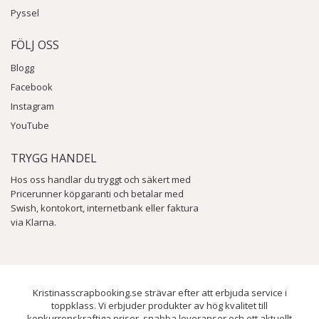
Pyssel
FÖLJ OSS
Blogg
Facebook
Instagram
YouTube
TRYGG HANDEL
Hos oss handlar du tryggt och säkert med
Pricerunner köpgaranti och betalar med
Swish, kontokort, internetbank eller faktura
via Klarna.
Kristinasscrapbooking.se strävar efter att erbjuda service i
toppklass. Vi erbjuder produkter av hög kvalitet till
konkurrenskraftiga priser, snabba leveranser och ett aktuellt