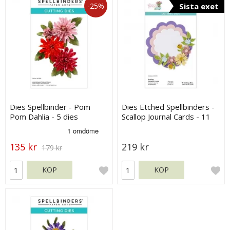
-25%
Sista exet
Dies Spellbinder - Pom
Dies Etched Spellbinders -
Pom Dahlia - 5 dies
Scallop Journal Cards - 11
dies
135 kr
219 kr
179 kr
KÖP
KÖP