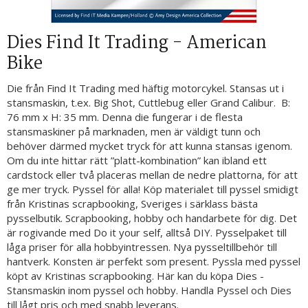
Dies Find It Trading - American
Bike
Die från Find It Trading med häftig motorcykel. Stansas ut i
stansmaskin, t.ex. Big Shot, Cuttlebug eller Grand Calibur. B:
76 mm x H: 35 mm. Denna die fungerar i de flesta
stansmaskiner på marknaden, men är väldigt tunn och
behöver därmed mycket tryck för att kunna stansas igenom.
Om du inte hittar rätt ”platt-kombination” kan ibland ett
cardstock eller två placeras mellan de nedre plattorna, för att
ge mer tryck. Pyssel för alla! Köp materialet till pyssel smidigt
från Kristinas scrapbooking, Sveriges i särklass bästa
pysselbutik. Scrapbooking, hobby och handarbete för dig. Det
är rogivande med Do it your self, alltså DIY. Pysselpaket till
låga priser för alla hobbyintressen. Nya pysseltillbehör till
hantverk. Konsten är perfekt som present. Pyssla med pyssel
köpt av Kristinas scrapbooking. Här kan du köpa Dies -
Stansmaskin inom pyssel och hobby. Handla Pyssel och Dies
till lågt pris och med snabb leverans.