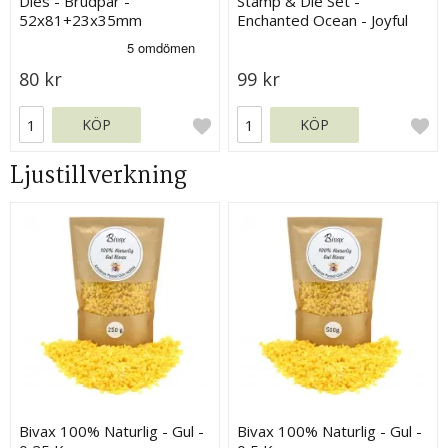
Dies - Brudpar -
Stamp & Die Set -
52x81+23x35mm
Enchanted Ocean - Joyful
Jellyfish
80 kr
99 kr
KÖP
KÖP
Ljustillverkning
Bivax 100% Naturlig - Gul -
Bivax 100% Naturlig - Gul -