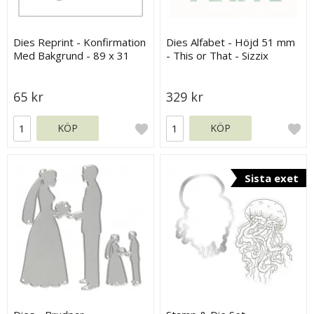
Dies Reprint - Konfirmation
Dies Alfabet - Höjd 51 mm
Med Bakgrund - 89 x 31
- This or That - Sizzix
mm
Thinlits Die Set
65 kr
329 kr
KÖP
KÖP
Sista exet