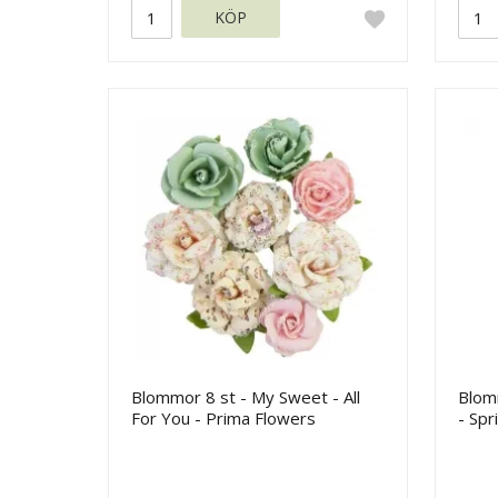
KÖP
Blommor 8 st - My Sweet - All
Blomm
For You - Prima Flowers
- Spr