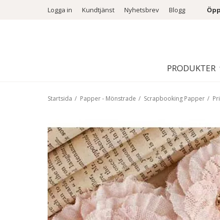
Logga in
Kundtjänst
Nyhetsbrev
Blogg
Öpp
PRODUKTER
Startsida
/
Papper - Mönstrade
/
Scrapbooking Papper
/
Pr