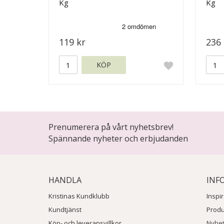
Kg
Kg
119 kr
236 
KÖP
Prenumerera på vårt nyhetsbrev!
Spännande nyheter och erbjudanden
HANDLA
INF
Kristinas Kundklubb
Inspi
Kundtjänst
Prod
Köp- och leveransvillkor
Nyhe