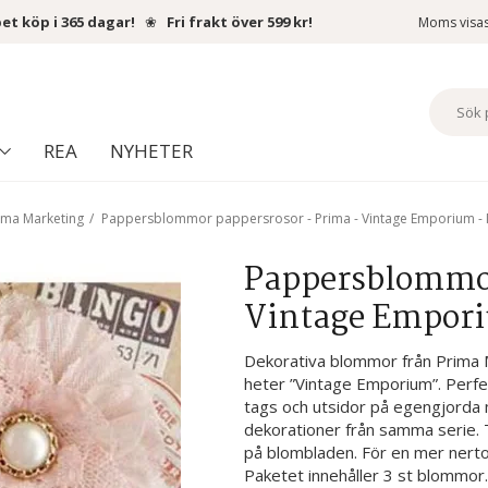
et köp i 365 dagar!
❀
Fri frakt över 599 kr!
Moms visa
REA
NYHETER
ima Marketing
/
Pappersblommor pappersrosor - Prima - Vintage Emporium - 
Pappersblommor
Vintage Emporiu
Dekorativa blommor från Prima Ma
heter ”Vintage Emporium”. Perfekt
tags och utsidor på egengjorda
dekorationer från samma serie. T
på blombladen. För en mer nerton
Paketet innehåller 3 st blommor.