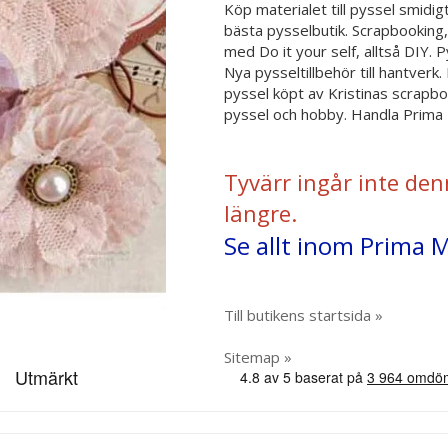
Köp materialet till pyssel smidig
bästa pysselbutik. Scrapbooking
med Do it your self, alltså DIY. P
Nya pysseltillbehör till hantver
pyssel köpt av Kristinas scrapb
pyssel och hobby. Handla Prima M
Tyvärr ingår inte den
längre.
Se allt inom Prima 
Till butikens startsida »
Sitemap »