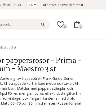
Du har
599 kr
kvar till fri frakt
s:
Inkl
Exkl
0
0
Maestro 3 st
 pappersrosor - Prima -
m - Maestro 3 st
rketing, av inspiratören Frank Garcia. Serien
 till scrappade kort, mixed media och tavlor, till
 minialbum. Matcha med papper, stämplar och
ips! För en mer glamourös effekt, dutta glitterlim
ad, vintage-look, färga in kanterna med chalk.
 Mått: 60, 70 och 80 mm diameter. Pyssel för alla!