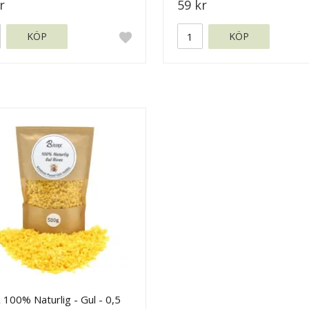
r
59 kr
KÖP
KÖP
 100% Naturlig - Gul - 0,5