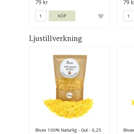
79 kr
79 k
KÖP
Ljustillverkning
Bivax 100% Naturlig - Gul - 0,25
Bivax