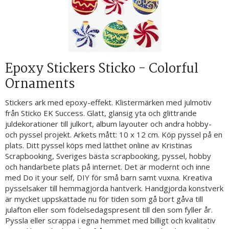
Epoxy Stickers Sticko - Colorful
Ornaments
Stickers ark med epoxy-effekt. Klistermärken med julmotiv
från Sticko EK Success. Glatt, glansig yta och glittrande
juldekorationer till julkort, album layouter och andra hobby-
och pyssel projekt. Arkets mått: 10 x 12 cm. Köp pyssel på en
plats. Ditt pyssel köps med lätthet online av Kristinas
Scrapbooking, Sveriges bästa scrapbooking, pyssel, hobby
och handarbete plats på internet. Det är modernt och inne
med Do it your self, DIY för små barn samt vuxna. Kreativa
pysselsaker till hemmagjorda hantverk. Handgjorda konstverk
är mycket uppskattade nu för tiden som gå bort gåva till
julafton eller som födelsedagspresent till den som fyller år.
Pyssla eller scrappa i egna hemmet med billigt och kvalitativ