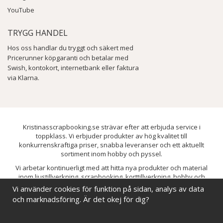
YouTube
TRYGG HANDEL
Hos oss handlar du tryggt och säkert med
Pricerunner köpgaranti och betalar med
Swish, kontokort, internetbank eller faktura
via Klarna.
Kristinasscrapbooking.se strävar efter att erbjuda service i
toppklass. Vi erbjuder produkter av hög kvalitet till
konkurrenskraftiga priser, snabba leveranser och ett aktuellt
sortiment inom hobby och pyssel.
Vi arbetar kontinuerligt med att hitta nya produkter och material
inom ljustillverkning, scrapbooking, korttillverkning, hobby och
pyssel. Målet är att bredda sortimentet och löpande förbättra och
Vi använder cookies för funktion på sidan, analys av data
utveckla vårt utbud, så att du alltid kan hitta det du behöver hos oss.
och marknadsföring. Är det okej för dig?